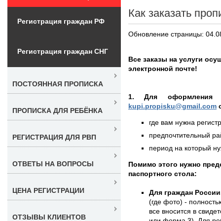
Как заказать проп
Регистрация граждан РФ
Обновление страницы: 04.0
Регистрация граждан СНГ
Все заказы на услуги ос
электронной почте!
ПОСТОЯННАЯ ПРОПИСКА
1. Для оформления
kupi.propisku@gmail.com
о
ПРОПИСКА ДЛЯ РЕБЁНКА
где вам нужна регистр
предпочтительный рай
РЕГИСТРАЦИЯ ДЛЯ РВП
период на который нуж
ОТВЕТЫ НА ВОПРОСЫ
Помимо этого нужно пред
паспортного стола:
ЦЕНА РЕГИСТРАЦИИ
Для граждан России
(где фото) - полность
все вносится в свиде
ОТЗЫВЫ КЛИЕНТОВ
или форма 3). Для ре