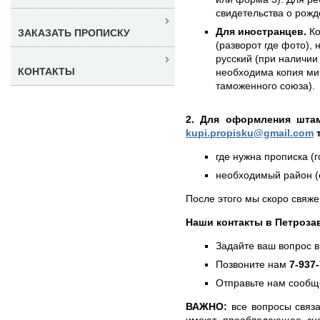
свидетельства о рожд
Для иностранцев.
Ко
ЗАКАЗАТЬ ПРОПИСКУ
(разворот где фото),
русский (при наличии 
КОНТАКТЫ
необходима копия ми
таможенного союза).
2. Для оформления штам
kupi.propisku@gmail.com
т
где нужна прописка (г
необходимый район (е
После этого мы скоро свяже
Наши контакты в Петроза
Задайте ваш вопрос в
Позвоните нам
7-937
Отправьте нам сообщ
ВАЖНО:
все вопросы связа
имеют преобладающее зна