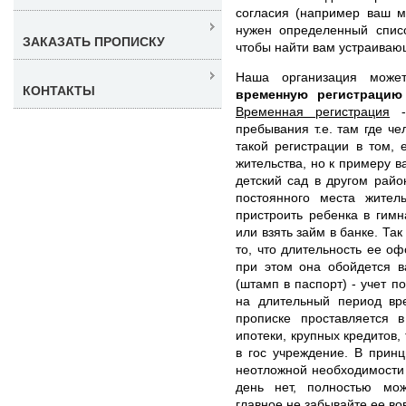
согласия (например ваш м
нужен определенный спис
ЗАКАЗАТЬ ПРОПИСКУ
чтобы найти вам устраиваю
Наша организация мож
КОНТАКТЫ
временную регистрацию
Временная регистрация
- 
пребывания т.е. там где ч
такой регистрации в том, 
жительства, но к примеру в
детский сад в другом райо
постоянного места жите
пристроить ребенка в гимн
или взять займ в банке. Та
то, что длительность ее о
при этом она обойдется 
(штамп в паспорт) - учет п
на длительный период вр
прописке проставляется 
ипотеки, крупных кредитов,
в гос учреждение. В принц
неотложной необходимости
день нет, полностью мож
главное не забывайте ее во